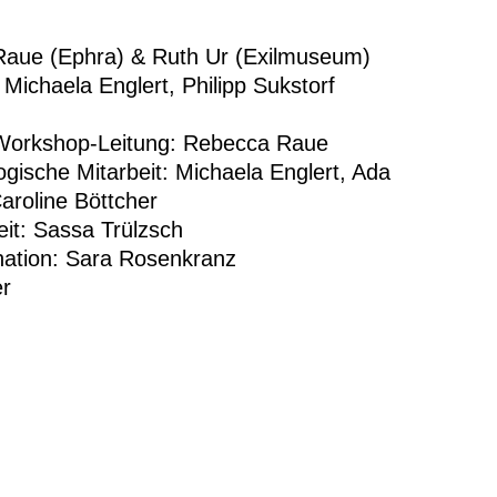
 Raue (Ephra) & Ruth Ur (Exilmuseum)
ichaela Englert, Philipp Sukstorf
 Workshop-Leitung: Rebecca Raue
gische Mitarbeit: Michaela Englert, Ada
aroline Böttcher
eit: Sassa Trülzsch
nation: Sara Rosenkranz
er