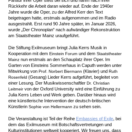
Partitur ihrer Oper stets bei sich und nahm nach ihrer
Rückkehr die Arbeit daran wieder auf. Ende der 1940er
Jahre wurde die Oper, zu der Alfred Kerr den Text
beigetragen hatte, erstmals aufgenommen und im Radio
ausgestrahlt. Erst rund 90 Jahre später, im Januar 2026,
wurde „Der Chronoplan“ nach aufwändiger Rekonstruktion
am Staatstheater Mainz uraufgeführt.
Die Stiftung Exilmuseum bringt Julia Kerrs Musik in
Kooperation mit dem
und dem
Einstein Forum
Staatstheater
nun erstmals an den Schauplatz ihrer Oper. Im
Mainz
Garten von Einsteins Sommerhaus in Caputh werden unter
Mitwirkung von
(Klavier) und
Prof. Norbert Biermann
Ruth
(Gesang) Lieder Kerrs aufgeführt, begleitet von
Rosenfeld
einer Lesung. Der Musikwissenschaftler
Dr. Christian
von der Oxford University wird eine Einführung zu
Leitmeir
Julia Kerrs Leben und Werk geben. Darüber hinaus wird
eine künstlerische Intervention der deutsch-britischen
Künstlerin
zu sehen sein.
Sophie von Hellermann
Die Veranstaltung ist Teil der Reihe
Embassies of Exile
, bei
dem das Exilmuseum mit Botschaftsvertretungen und
Kulturinstitutionen weltweit kooperiert. Wir freuen uns, dass