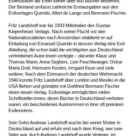
Exilmuseum als Erbin seiner über 600 Bücher bestimmt.
Der Bestand umfasst zahlreiche Erstausgaben aus den
Exilverlagen Querido, Allert de Lange und Bermann-Fischer.
Fritz Landshoff war bis 1933 Mitinhaber des Gustav
Kiepenheuer Verlags. Nach seiner Flucht vor den
Nationalsozialisten nach Amsterdam etablierte er auf
Einladung von Emanuel Querido in dessen Verlag eine Exil-
Abteilung, die schon bald die wichtigsten aus Deutschland
vertriebenen Autor:innen verlegte – darunter Klaus und
Thomas Mann, Anna Seghers, Lion Feuchtwanger, Oskar
Maria Graf, Hermann Kesten, Irmgard Keun und viele
weitere. Nach dem Einmarsch der deutschen Wehrmacht
1940 konnte Fritz Landshoff über London und Mexiko in die
USA fliehen und gründete mit Gottfried Bermann Fischer
einen neuen Verlag. Exilverlage ermöglichten vielen
Schriftsteller:innen, deren Bücher in Deutschland verboten
waren, ein bescheidenes Auskommen in ihrer oft prekären
Exilexistenz.
Sein Sohn Andreas Landshoff wuchs bei seiner Mutter in
Deutschland auf und erfuhr erst nach dem Krieg, wer sein
Vater war. Auch Andreas Landshoff wurde Verleger, im