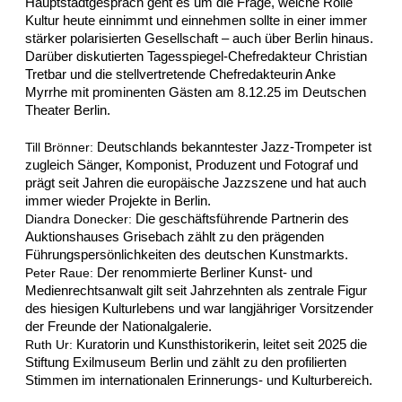
Hauptstadtgespräch geht es um die Frage, welche Rolle
Kultur heute einnimmt und einnehmen sollte in einer immer
stärker polarisierten Gesellschaft – auch über Berlin hinaus.
Darüber diskutierten Tagesspiegel-Chefredakteur Christian
Tretbar und die stellvertretende Chefredakteurin Anke
Myrrhe mit prominenten Gästen am 8.12.25 im Deutschen
Theater Berlin.
Deutschlands bekanntester Jazz-Trompeter ist
Till Brönner:
zugleich Sänger, Komponist, Produzent und Fotograf und
prägt seit Jahren die europäische Jazzszene und hat auch
immer wieder Projekte in Berlin.
Die geschäftsführende Partnerin des
Diandra Donecker:
Auktionshauses Grisebach zählt zu den prägenden
Führungspersönlichkeiten des deutschen Kunstmarkts.
Der renommierte Berliner Kunst- und
Peter Raue:
Medienrechtsanwalt gilt seit Jahrzehnten als zentrale Figur
des hiesigen Kulturlebens und war langjähriger Vorsitzender
der Freunde der Nationalgalerie.
Kuratorin und Kunsthistorikerin, leitet seit 2025 die
Ruth Ur:
Stiftung Exilmuseum Berlin und zählt zu den profilierten
Stimmen im internationalen Erinnerungs- und Kulturbereich.