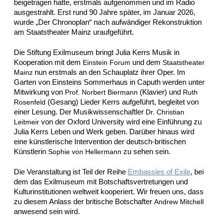
beigetragen hatte, erstmals aufgenommen und im Radio
ausgestrahlt. Erst rund 90 Jahre später, im Januar 2026,
wurde „Der Chronoplan“ nach aufwändiger Rekonstruktion
am Staatstheater Mainz uraufgeführt.
Die Stiftung Exilmuseum bringt Julia Kerrs Musik in
Kooperation mit dem
und dem
Einstein Forum
Staatstheater
nun erstmals an den Schauplatz ihrer Oper. Im
Mainz
Garten von Einsteins Sommerhaus in Caputh werden unter
Mitwirkung von
(Klavier) und
Prof. Norbert Biermann
Ruth
(Gesang) Lieder Kerrs aufgeführt, begleitet von
Rosenfeld
einer Lesung. Der Musikwissenschaftler
Dr. Christian
von der Oxford University wird eine Einführung zu
Leitmeir
Julia Kerrs Leben und Werk geben. Darüber hinaus wird
eine künstlerische Intervention der deutsch-britischen
Künstlerin
zu sehen sein.
Sophie von Hellermann
Die Veranstaltung ist Teil der Reihe
Embassies of Exile
, bei
dem das Exilmuseum mit Botschaftsvertretungen und
Kulturinstitutionen weltweit kooperiert. Wir freuen uns, dass
zu diesem Anlass der britische Botschafter
Andrew Mitchell
anwesend sein wird.