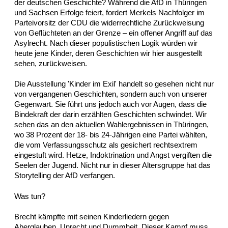
der deutschen Geschichte? Während die AfD in Thüringen
und Sachsen Erfolge feiert, fordert Merkels Nachfolger im
Parteivorsitz der CDU die widerrechtliche Zurückweisung
von Geflüchteten an der Grenze – ein offener Angriff auf das
Asylrecht. Nach dieser populistischen Logik würden wir
heute jene Kinder, deren Geschichten wir hier ausgestellt
sehen, zurückweisen.
Die Ausstellung 'Kinder im Exil' handelt so gesehen nicht nur
von vergangenen Geschichten, sondern auch von unserer
Gegenwart. Sie führt uns jedoch auch vor Augen, dass die
Bindekraft der darin erzählten Geschichten schwindet. Wir
sehen das an den aktuellen Wahlergebnissen in Thüringen,
wo 38 Prozent der 18- bis 24-Jährigen eine Partei wählten,
die vom Verfassungsschutz als gesichert rechtsextrem
eingestuft wird. Hetze, Indoktrination und Angst vergiften die
Seelen der Jugend. Nicht nur in dieser Altersgruppe hat das
Storytelling der AfD verfangen.
Was tun?
Brecht kämpfte mit seinen Kinderliedern gegen
Aberglauben, Unrecht und Dummheit. Dieser Kampf muss